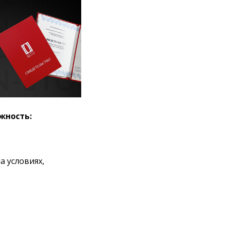
жность:
а условиях,