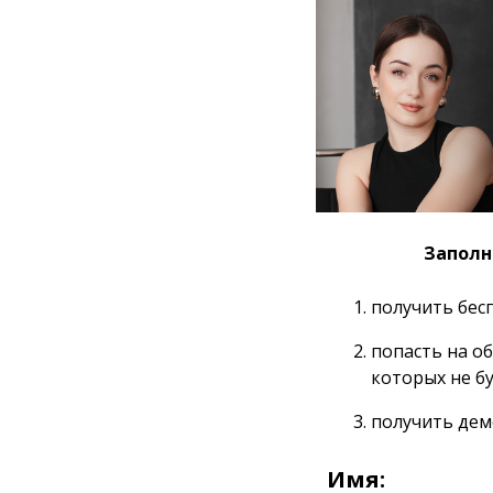
Заполн
получить бес
попасть на о
которых не бу
получить демо
Имя: